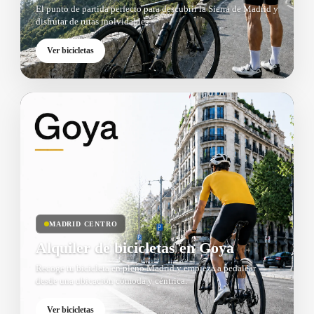
El punto de partida perfecto para descubrir la Sierra de Madrid y
disfrutar de rutas inolvidables.
Ver bicicletas
MADRID CENTRO
Alquiler de bicicletas en Goya
Recoge tu bicicleta en pleno Madrid y empieza a pedalear
desde una ubicación cómoda y céntrica.
Ver bicicletas