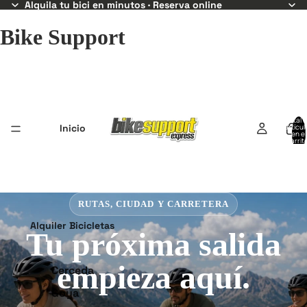
Alquila tu bici en minutos · Reserva online
Bike Support
Total 
Inicio
artícul
en el
carrit
0
BIKE SUPPORT EXPRESS
Alquiler Bicicletas
Alquila tu bici. Sal a
rodar hoy.
Cerceda
Goya