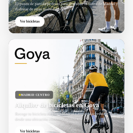
El punto de partida perfecto para descubrir la Sierra de Madrid y
disfrutar de rutas inolvidables.
Ver bicicletas
MADRID CENTRO
Alquiler de bicicletas en Goya
Recoge tu bicicleta en pleno Madrid y empieza a pedalear
desde una ubicación cómoda y céntrica.
Ver bicicletas