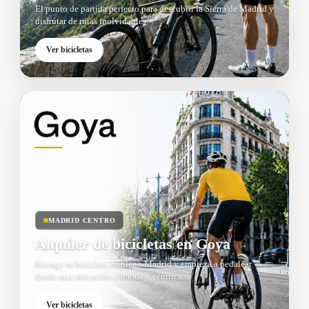
El punto de partida perfecto para descubrir la Sierra de Madrid y
disfrutar de rutas inolvidables.
Ver bicicletas
MADRID CENTRO
Alquiler de bicicletas en Goya
Recoge tu bicicleta en pleno Madrid y empieza a pedalear
desde una ubicación cómoda y céntrica.
Ver bicicletas