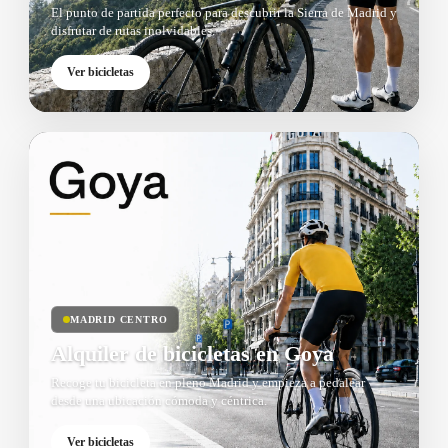
El punto de partida perfecto para descubrir la Sierra de Madrid y
disfrutar de rutas inolvidables.
Ver bicicletas
MADRID CENTRO
Alquiler de bicicletas en Goya
Recoge tu bicicleta en pleno Madrid y empieza a pedalear
desde una ubicación cómoda y céntrica.
Ver bicicletas