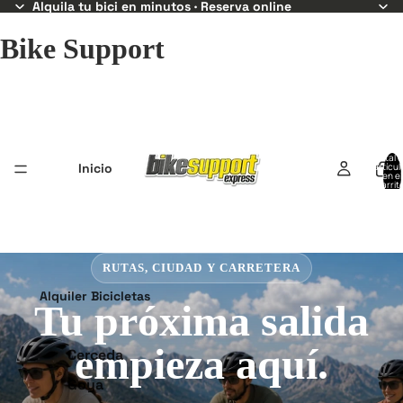
Alquila tu bici en minutos · Reserva online
Bike Support
Total 
Inicio
artícul
en el
carrit
0
BIKE SUPPORT EXPRESS
Alquiler Bicicletas
Alquila tu bici. Sal a
rodar hoy.
Cerceda
Goya