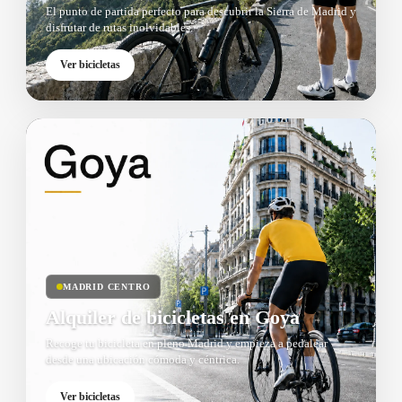
El punto de partida perfecto para descubrir la Sierra de Madrid y
disfrutar de rutas inolvidables.
Ver bicicletas
MADRID CENTRO
Alquiler de bicicletas en Goya
Recoge tu bicicleta en pleno Madrid y empieza a pedalear
desde una ubicación cómoda y céntrica.
Ver bicicletas