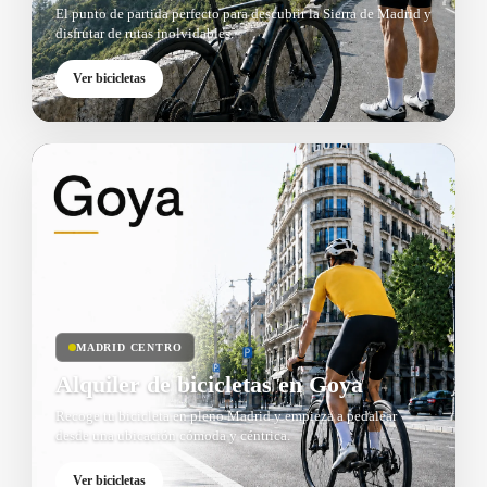
El punto de partida perfecto para descubrir la Sierra de Madrid y
disfrutar de rutas inolvidables.
Ver bicicletas
MADRID CENTRO
Alquiler de bicicletas en Goya
Recoge tu bicicleta en pleno Madrid y empieza a pedalear
desde una ubicación cómoda y céntrica.
Ver bicicletas