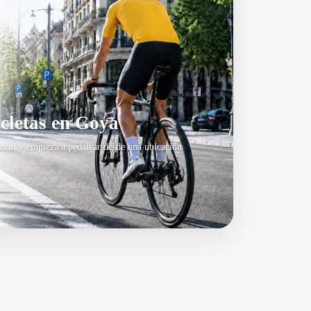
icletas en Goya
drid y empieza a pedalear desde una ubicación