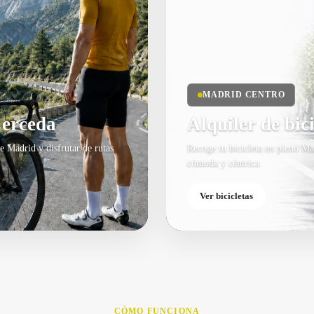
MADRID CENTRO
Cerceda
Alquiler de bic
de Madrid y disfrutar de rutas
Recoge tu bicicleta en pleno Ma
cómoda y céntrica.
Ver bicicletas
CÓMO FUNCIONA