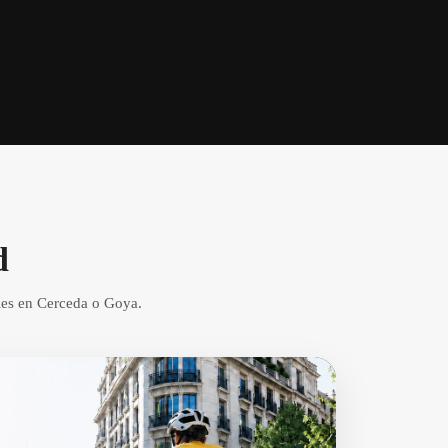
d
bles en Cerceda o Goya.