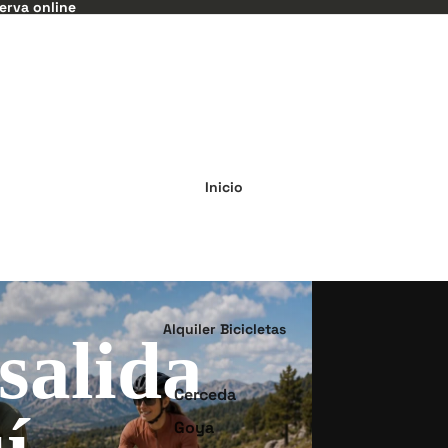
serva online
Inicio
Alquiler Bicicletas
salida
Cerceda
í.
Goya