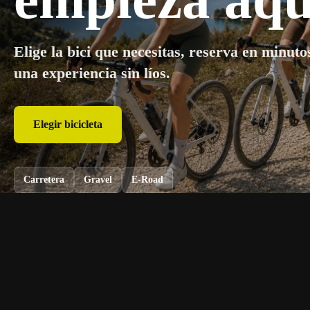
Elige la bici que necesitas, reserva en minuto
una experiencia sin líos.
Reservar ahora
Elegir bicicleta
Carretera
Carretera
Gravel
Gravel
E-Road
E-Road