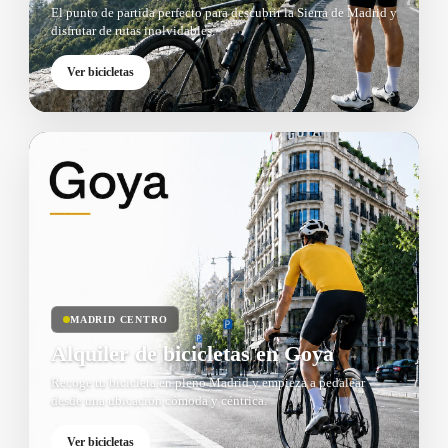
El punto de partida perfecto para descubrir la Sierra de Madrid y
disfrutar de rutas inolvidables.
Ver bicicletas
MADRID CENTRO
Alquiler de bicicletas en Goya
Recoge tu bicicleta en pleno Madrid y empieza a pedalear
desde una ubicación cómoda y céntrica.
Ver bicicletas