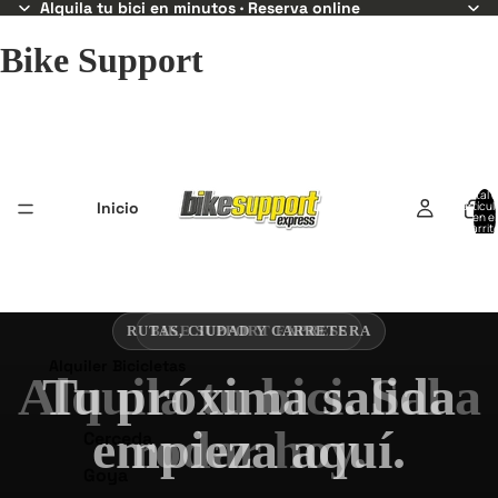
Alquila tu bici en minutos · Reserva online
Bike Support
Total 
Inicio
artícul
en el
carrit
0
BIKE SUPPORT EXPRESS
Alquiler Bicicletas
Alquila tu bici. Sal a
rodar hoy.
Cerceda
Goya