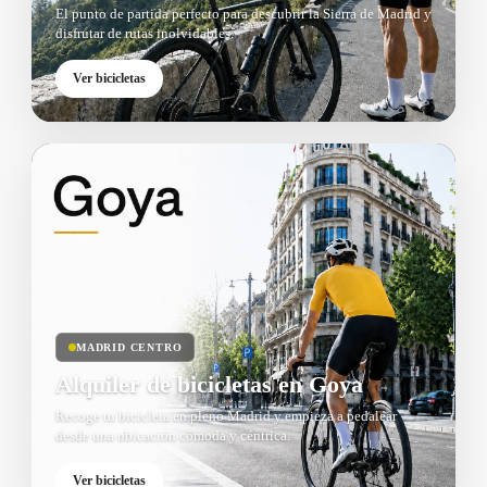
El punto de partida perfecto para descubrir la Sierra de Madrid y
disfrutar de rutas inolvidables.
Ver bicicletas
MADRID CENTRO
Alquiler de bicicletas en Goya
Recoge tu bicicleta en pleno Madrid y empieza a pedalear
desde una ubicación cómoda y céntrica.
Ver bicicletas