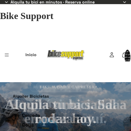
Alquila tu bici en minutos · Reserva online
Bike Support
Total 
Inicio
artícul
en el
carrit
0
BIKE SUPPORT EXPRESS
Alquiler Bicicletas
Alquila tu bici. Sal a
rodar hoy.
Cerceda
Goya