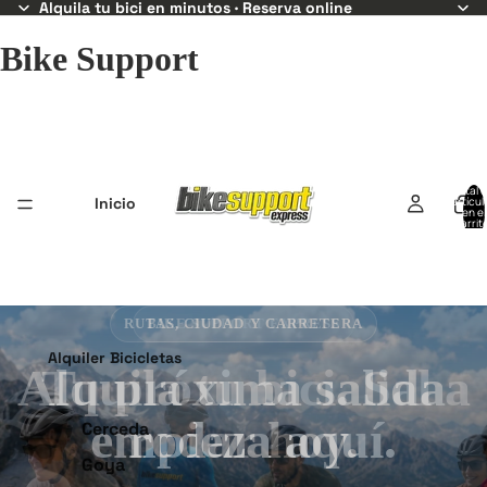
Alquila tu bici en minutos · Reserva online
Bike Support
Total 
Inicio
artícul
en el
carrit
0
BIKE SUPPORT EXPRESS
Alquiler Bicicletas
Alquila tu bici. Sal a
rodar hoy.
Cerceda
Goya