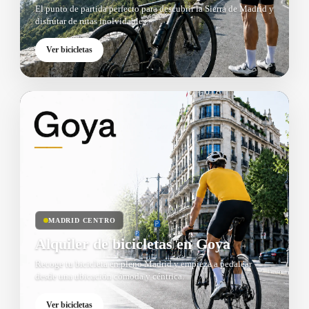
El punto de partida perfecto para descubrir la Sierra de Madrid y
disfrutar de rutas inolvidables.
Ver bicicletas
MADRID CENTRO
Alquiler de bicicletas en Goya
Recoge tu bicicleta en pleno Madrid y empieza a pedalear
desde una ubicación cómoda y céntrica.
Ver bicicletas