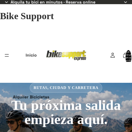
Alquila tu bici en minutos · Reserva online
Bike Support
Total 
Inicio
artícul
en el
carrit
0
RUTAS, CIUDAD Y CARRETERA
Alquiler Bicicletas
Tu próxima salida
empieza aquí.
Cerceda
Goya