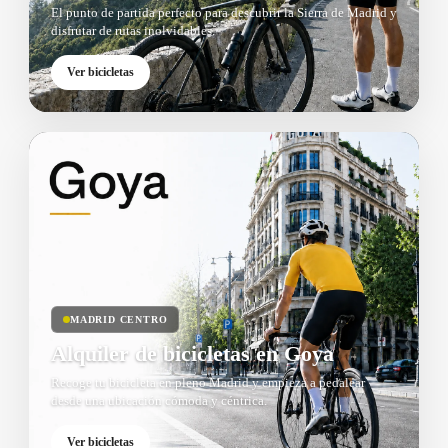
El punto de partida perfecto para descubrir la Sierra de Madrid y
disfrutar de rutas inolvidables.
Ver bicicletas
MADRID CENTRO
Alquiler de bicicletas en Goya
Recoge tu bicicleta en pleno Madrid y empieza a pedalear
desde una ubicación cómoda y céntrica.
Ver bicicletas