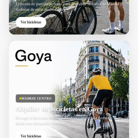
El punto de partida perfecto para descubrir la Sierra de Madrid y
disfrutar de rutas inolvidables.
Ver bicicletas
MADRID CENTRO
Alquiler de bicicletas en Goya
Recoge tu bicicleta en pleno Madrid y empieza a pedalear
desde una ubicación cómoda y céntrica.
Ver bicicletas