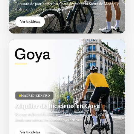
El punto de partida perfecto para descubrir la Sierra de Madrid y
disfrutar de rutas inolvidables.
Ver bicicletas
MADRID CENTRO
Alquiler de bicicletas en Goya
Recoge tu bicicleta en pleno Madrid y empieza a pedalear
desde una ubicación cómoda y céntrica.
Ver bicicletas