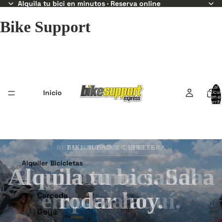
Alquila tu bici en minutos · Reserva online
Bike Support
Total 
Inicio
artícul
en el
carrit
0
BIKE SUPPORT EXPRESS
Alquiler Bicicletas
Alquila tu bici. Sal a
rodar hoy.
Cerceda
Goya