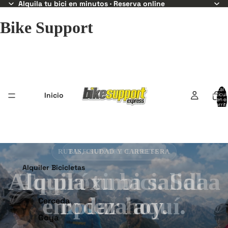
Alquila tu bici en minutos · Reserva online
Bike Support
Total 
Inicio
artícul
en el
carrit
0
BIKE SUPPORT EXPRESS
Alquiler Bicicletas
Alquila tu bici. Sal a
rodar hoy.
Cerceda
Goya