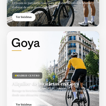
El punto de partida perfecto para descubrir la Sierra de Madrid y
disfrutar de rutas inolvidables.
Ver bicicletas
MADRID CENTRO
Alquiler de bicicletas en Goya
Recoge tu bicicleta en pleno Madrid y empieza a pedalear
desde una ubicación cómoda y céntrica.
Ver bicicletas