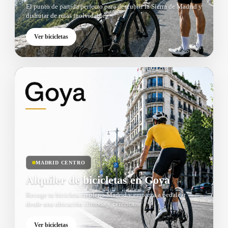
El punto de partida perfecto para descubrir la Sierra de Madrid y
disfrutar de rutas inolvidables.
Ver bicicletas
MADRID CENTRO
Alquiler de bicicletas en Goya
Recoge tu bicicleta en pleno Madrid y empieza a pedalear
desde una ubicación cómoda y céntrica.
Ver bicicletas