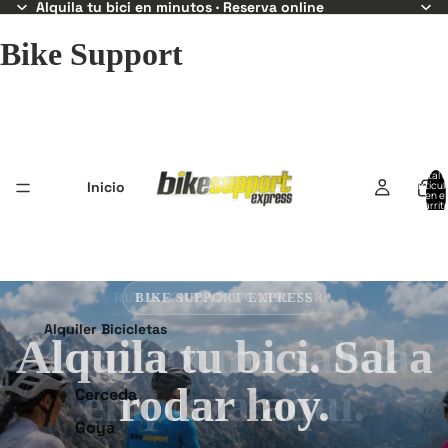
Alquila tu bici en minutos · Reserva online
Bike Support
Total 
Inicio
artícul
en el
carrit
0
BIKE SUPPORT EXPRESS
Alquiler Bicicletas
Alquila tu bici. Sal a
rodar hoy.
Cerceda
Goya