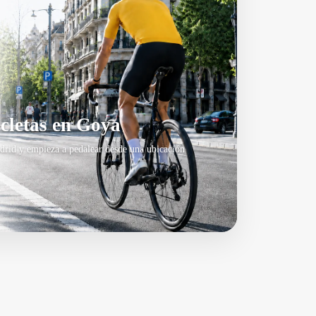
icletas en Goya
drid y empieza a pedalear desde una ubicación