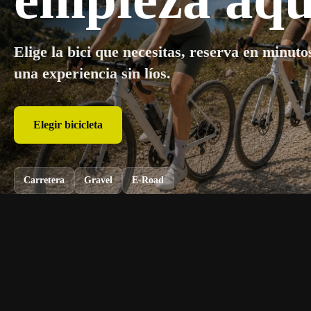
Elige la bici que necesitas, reserva en minuto
una experiencia sin líos.
Reservar ahora
Elegir bicicleta
Carretera
Carretera
Gravel
Gravel
E-Road
E-Road