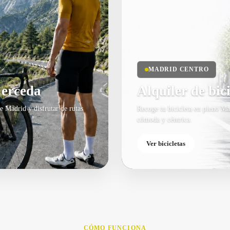
MADRID CENTRO
Cerceda
Alquiler de bic
de Madrid y disfrutar de rutas
Recoge tu bicicleta en pleno Ma
cómoda y céntrica.
Ver bicicletas
CÓMO FUNCIONA