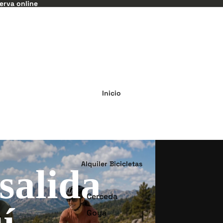
serva online
Inicio
Alquiler Bicicletas
salida
Cerceda
í.
Goya