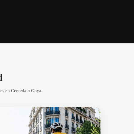
d
bles en Cerceda o Goya.