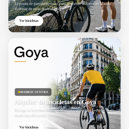
El punto de partida perfecto para descubrir la Sierra de Madrid y
disfrutar de rutas inolvidables.
Ver bicicletas
MADRID CENTRO
Alquiler de bicicletas en Goya
Recoge tu bicicleta en pleno Madrid y empieza a pedalear
desde una ubicación cómoda y céntrica.
Ver bicicletas